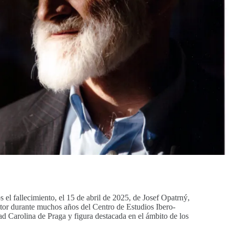
 el fallecimiento, el 15 de abril de 2025, de Josef Opatrný,
ector durante muchos años del Centro de Estudios Ibero-
d Carolina de Praga y figura destacada en el ámbito de los