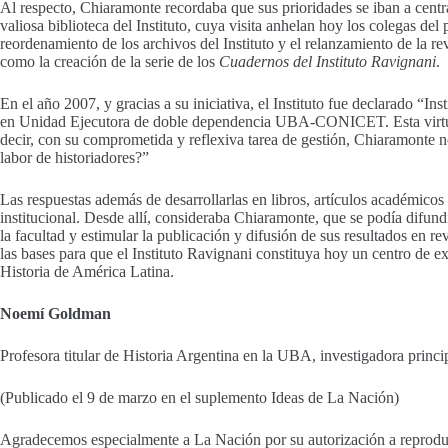
Al respecto, Chiaramonte recordaba que sus prioridades se iban a centrar
valiosa biblioteca del Instituto, cuya visita anhelan hoy los colegas de
reordenamiento de los archivos del Instituto y el relanzamiento de la re
como la creación de la serie de los
Cuadernos del Instituto Ravignani
.
En el año 2007, y gracias a su iniciativa, el Instituto fue declarado “I
en Unidad Ejecutora de doble dependencia UBA-CONICET. Esta virtuosa a
decir, con su comprometida y reflexiva tarea de gestión, Chiaramonte no
labor de historiadores?”
Las respuestas además de desarrollarlas en libros, artículos académic
institucional. Desde allí, consideraba Chiaramonte, que se podía difundi
la facultad y estimular la publicación y difusión de sus resultados en
las bases para que el Instituto Ravignani constituya hoy un centro de ex
Historia de América Latina.
Noemí Goldman
Profesora titular de Historia Argentina en la UBA, investigadora princi
(Publicado el 9 de marzo en el suplemento Ideas de La Nación)
Agradecemos especialmente a La Nación por su autorización a reproduc