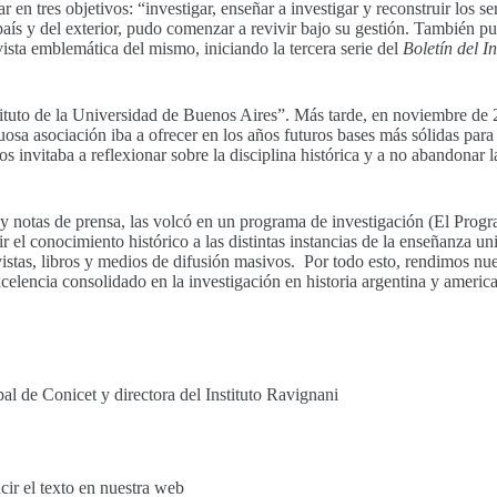
 en tres objetivos: “investigar, enseñar a investigar y reconstruir los 
l país y del exterior, pudo comenzar a revivir bajo su gestión. También p
vista emblemática del mismo, iniciando la tercera serie del
Boletín del I
nstituto de la Universidad de Buenos Aires”. Más tarde, en noviembre de 2
sociación iba a ofrecer en los años futuros bases más sólidas para el 
s invitaba a reflexionar sobre la disciplina histórica y a no abandonar 
os y notas de prensa, las volcó en un programa de investigación (El Pr
r el conocimiento histórico a las distintas instancias de la enseñanza un
 revistas, libros y medios de difusión masivos. Por todo esto, rendimos
celencia consolidado en la investigación en historia argentina y american
pal de Conicet y directora del Instituto Ravignani
ir el texto en nuestra web