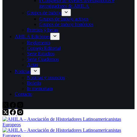
I Congreso de jóvenes investigadoras e
investigadores de AHILA
Grupos de trabajo
Grupos de trabajo activos
Grupos de trabajo históricos
Premios y becas
AHILA Ediciones
Reglamento
Consejo Editorial
Serie Estudios
Serie Cuadernos
Actas
Noticias
Noticias y anuncios
Boletín
In memoriam
Contacto