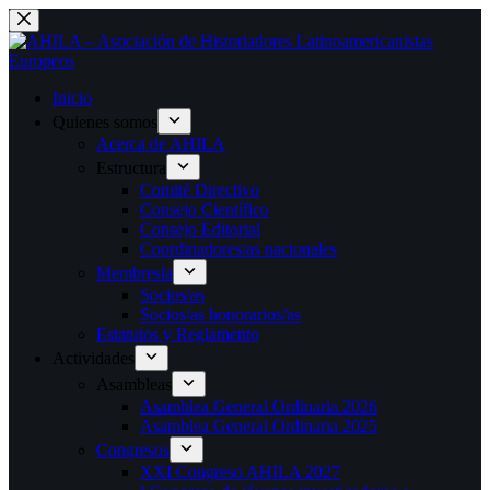
Saltar
al
contenido
Inicio
Quienes somos
Acerca de AHILA
Estructura
Comité Directivo
Consejo Científico
Consejo Editorial
Coordinadores/as nacionales
Membresía
Socios/as
Socios/as honorarios/as
Estatutos y Reglamento
Actividades
Asambleas
Asamblea General Ordinaria 2026
Asamblea General Ordinaria 2025
Congresos
XXI Congreso AHILA 2027