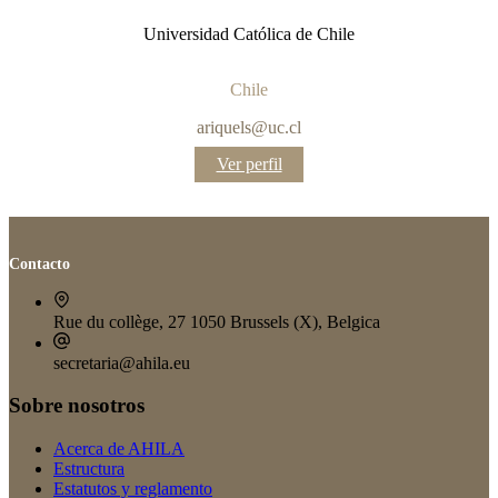
Universidad Católica de Chile
Chile
ariquels@uc.cl
:
Ver perfil
Consejero
editorial
Contacto
Rue du collège, 27 1050 Brussels (X), Belgica
secretaria@ahila.eu
Sobre nosotros
Acerca de AHILA
Estructura
Estatutos y reglamento