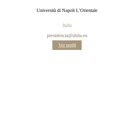
Università di Napoli L’Orientale
Italia
presidencia@ahila.eu
:
Ver perfil
Raffaele
Nocera