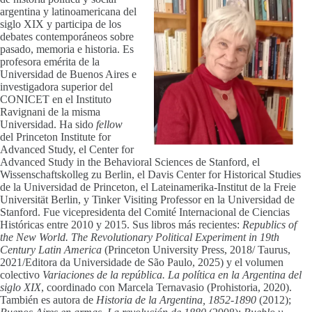
argentina y latinoamericana del
siglo XIX y participa de los
debates contemporáneos sobre
pasado, memoria e historia. Es
profesora emérita de la
Universidad de Buenos Aires e
investigadora superior del
CONICET en el Instituto
Ravignani de la misma
Universidad. Ha sido
fellow
del Princeton Institute for
Advanced Study, el Center for
Advanced Study in the Behavioral Sciences de Stanford, el
Wissenschaftskolleg zu Berlin, el Davis Center for Historical Studies
de la Universidad de Princeton, el Lateinamerika-Institut de la Freie
Universität Berlin, y Tinker Visiting Professor en la Universidad de
Stanford. Fue vicepresidenta del Comité Internacional de Ciencias
Históricas entre 2010 y 2015. Sus libros más recientes:
Republics of
the New World. The Revolutionary Political Experiment in 19th
Century Latin America
(Princeton University Press, 2018/ Taurus,
2021/Editora da Universidade de São Paulo, 2025) y el volumen
colectivo
Variaciones de la república. La política en la Argentina del
siglo XIX
, coordinado con Marcela Ternavasio (Prohistoria, 2020).
También es autora de
Historia de la Argentina, 1852-1890
(2012);