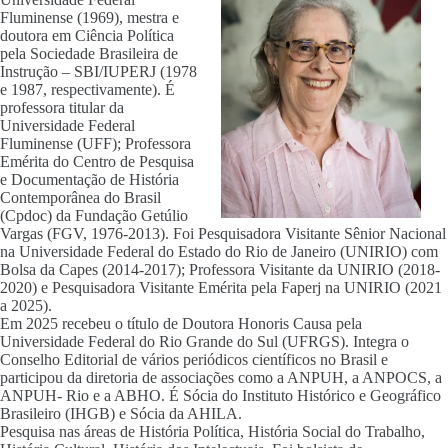
Fluminense (1969), mestra e
doutora em Ciência Política
pela Sociedade Brasileira de
Instrução – SBI/IUPERJ (1978
e 1987, respectivamente). É
professora titular da
Universidade Federal
Fluminense (UFF); Professora
Emérita do Centro de Pesquisa
e Documentação de História
Contemporânea do Brasil
(Cpdoc) da Fundação Getúlio
Vargas (FGV, 1976-2013). Foi Pesquisadora Visitante Sênior Nacional
na Universidade Federal do Estado do Rio de Janeiro (UNIRIO) com
Bolsa da Capes (2014-2017); Professora Visitante da UNIRIO (2018-
2020) e Pesquisadora Visitante Emérita pela Faperj na UNIRIO (2021
a 2025).
Em 2025 recebeu o título de Doutora Honoris Causa pela
Universidade Federal do Rio Grande do Sul (UFRGS). Integra o
Conselho Editorial de vários periódicos científicos no Brasil e
participou da diretoria de associações como a ANPUH, a ANPOCS, a
ANPUH- Rio e a ABHO. É Sócia do Instituto Histórico e Geográfico
Brasileiro (IHGB) e Sócia da AHILA.
Pesquisa nas áreas de História Política, História Social do Trabalho,