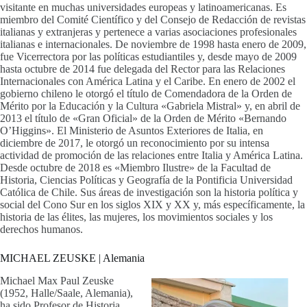
visitante en muchas universidades europeas y latinoamericanas. Es
miembro del Comité Científico y del Consejo de Redacción de revistas
italianas y extranjeras y pertenece a varias asociaciones profesionales
italianas e internacionales. De noviembre de 1998 hasta enero de 2009,
fue Vicerrectora por las políticas estudiantiles y, desde mayo de 2009
hasta octubre de 2014 fue delegada del Rector para las Relaciones
Internacionales con América Latina y el Caribe. En enero de 2002 el
gobierno chileno le otorgó el título de Comendadora de la Orden de
Mérito por la Educación y la Cultura «Gabriela Mistral» y, en abril de
2013 el título de «Gran Oficial» de la Orden de Mérito «Bernando
O’Higgins». El Ministerio de Asuntos Exteriores de Italia, en
diciembre de 2017, le otorgó un reconocimiento por su intensa
actividad de promoción de las relaciones entre Italia y América Latina.
Desde octubre de 2018 es «Miembro Ilustre» de la Facultad de
Historia, Ciencias Políticas y Geografía de la Pontificia Universidad
Católica de Chile. Sus áreas de investigación son la historia política y
social del Cono Sur en los siglos XIX y XX y, más específicamente, la
historia de las élites, las mujeres, los movimientos sociales y los
derechos humanos.
MICHAEL ZEUSKE | Alemania
Michael Max Paul Zeuske
(1952, Halle/Saale, Alemania),
ha sido Profesor de Historia