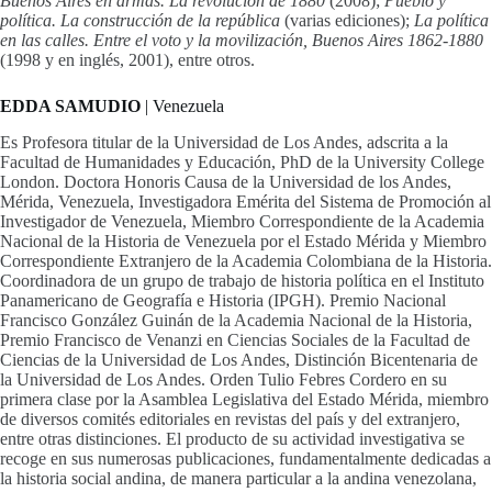
Buenos Aires en armas. La revolución de 1880
(2008);
Pueblo y
política. La construcción de la república
(varias ediciones);
La política
en las calles. Entre el voto y la movilización, Buenos Aires 1862-1880
(1998 y en inglés, 2001), entre otros.
EDDA SAMUDIO
| Venezuela
Es Profesora titular de la Universidad de Los Andes, adscrita a la
Facultad de Humanidades y Educación, PhD de la University College
London. Doctora Honoris Causa de la Universidad de los Andes,
Mérida, Venezuela, Investigadora Emérita del Sistema de Promoción al
Investigador de Venezuela, Miembro Correspondiente de la Academia
Nacional de la Historia de Venezuela por el Estado Mérida y Miembro
Correspondiente Extranjero de la Academia Colombiana de la Historia.
Coordinadora de un grupo de trabajo de historia política en el Instituto
Panamericano de Geografía e Historia (IPGH). Premio Nacional
Francisco González Guinán de la Academia Nacional de la Historia,
Premio Francisco de Venanzi en Ciencias Sociales de la Facultad de
Ciencias de la Universidad de Los Andes, Distinción Bicentenaria de
la Universidad de Los Andes. Orden Tulio Febres Cordero en su
primera clase por la Asamblea Legislativa del Estado Mérida, miembro
de diversos comités editoriales en revistas del país y del extranjero,
entre otras distinciones. El producto de su actividad investigativa se
recoge en sus numerosas publicaciones, fundamentalmente dedicadas a
la historia social andina, de manera particular a la andina venezolana,