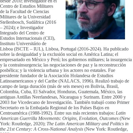
desde 2010; investigador en el
Centro de Estudios Militares
de la Facultad de Ciencias
Militares de la Universidad
Stellenbosch, Sudáfrica (2016
– 2024); e Investigador
Integrado del Centro de
Estudos Internacionais (CEI),
Instituto Universitário de
Lisboa (ISCTE – IUL), Lisboa, Portugal (2016-2024). Ha publicado
sobre la desigualdad y la exclusión social en América Latina; el
empresariado en México y Perú; los gobiernos militares; la insurgencia
y la contrainsurgencia; las negociaciones de paz y la reconstrucción
posbélica; y la violencia urbana y los actores no estatales. Fue
presidente fundador de la Asociación Holandesa de Estudios
Latinoamericanos y del Caribe (NALACS, 1996). Realizó trabajo de
campo de larga duración (más de seis meses) en Bolivia, Brasil,
Colombia, Cuba, El Salvador, Honduras, Guatemala, México, las
antiguas Antillas Neerlandesas, Nicaragua y Surinam. Entre 2000 y
2003 fue Vicedecano de Investigación. También trabajó como Primer
Secretario en la Embajada Regional de los Países Bajos en
Centroamérica (1988-1992). Entre sus más recientes trabajos:
Latin
American Guerrilla Movements: Origins, Evolution, Outcomes
(New
York: Routledge, 2020);
The Latin American Military and Politics in
the 21st Century: A Cross-National Analysis
(New York: Routledge,