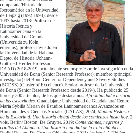
comparada/Historia de
Iberoamérica en la Universidad
de Leipzig (1992-1993); desde
1993 hasta 2018: Profesor de
Historia Ibérica y
Latinoamericana en la
Universidad de Colonia
(Universität zu Köln,
emeritus); profesor invitado en
la Universidad de la Habana,
Depto. de Historia (Johann-
Gottfried-Herder-Professur;
DAAD) 2018-2019; actualmente senior-profesor de investigación en la
Universidad de Bonn (Senior Research Professor); miembro (principal
investigator) del Bonn Center for Dependency and Slavery Studies
(BCDSS) (Cluster of Excellence). Senior profesor de la Universidad
de Bonn (Senior Research Professor; desde 2019-). Ha publicado 25
libros y 200 artículos, de los que destacamos:
Afro-latinidad e historia
de las esclavitudes.
Guadalajara: Universidad de Guadalajara/ Centro
Maria Sybilla Merian de Estudios Latinoamericanos Avanzados en
Humanidades y Ciencias Sociales (CALAS), 2024;
Manual Historia
de la Esclavitud. Una historia global desde los comienzos hasta hoy
. 2
vols, Berlin/ Boston: De Gruyter, 2019;
Comerciantes, negreros y
criollos del Atlántico. Una historia mundial de la trata atlántica
.
Berlin/ Boston: De Gruyter Oldenbourg, 2015;
Amistad. A Hidden