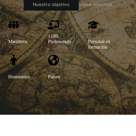
Nuestro objetivo
Sobre nosotros
+250
+180
+45
Miembros
Profesorado
Personal en
formación
11
+30
Honorarios
Países