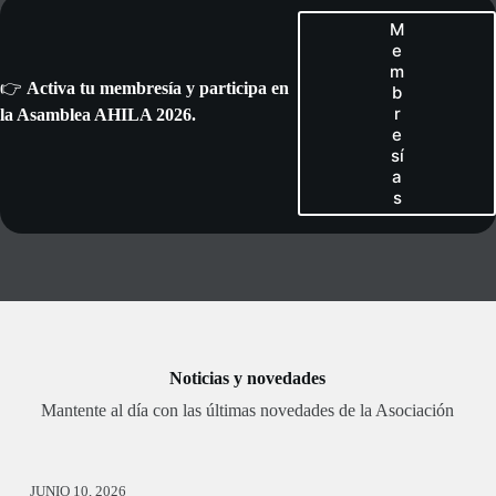
M
e
m
👉
Activa tu membresía y participa en
b
r
la Asamblea AHILA 2026.
e
sí
a
s
Noticias y novedades
Mantente al día con las últimas novedades de la Asociación
JUNIO 10, 2026