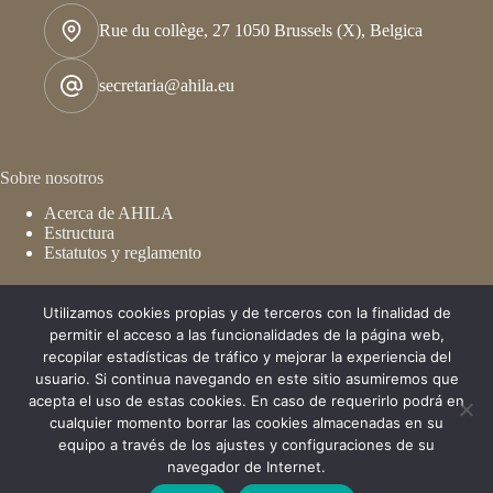
Rue du collège, 27 1050 Brussels (X), Belgica
secretaria@ahila.eu
Sobre nosotros
Acerca de AHILA
Estructura
Estatutos y reglamento
Utilizamos cookies propias y de terceros con la finalidad de
De interés
permitir el acceso a las funcionalidades de la página web,
recopilar estadísticas de tráfico y mejorar la experiencia del
Congresos
usuario. Si continua navegando en este sitio asumiremos que
Membresía
acepta el uso de estas cookies. En caso de requerirlo podrá en
Publicaciones
cualquier momento borrar las cookies almacenadas en su
AHILA - Asociación de Historiadores Latinoamericanistas
Europeos. Todos los derechos reservados © 2026 - Soportada
equipo a través de los ajustes y configuraciones de su
por
marango.com.co
navegador de Internet.