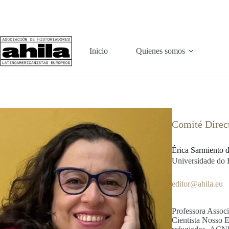
Saltar
al
contenido
Inicio
Quienes somos
Comité Direc
Érica Sarmiento d
Universidade do 
editor@ahila.eu
Professora Assoc
Cientista Nosso 