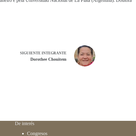
neiro e pela Universidad Nacional de La Plata (Argentina). Doutora
SIGUIENTE
INTEGRANTE
Dorothee Chouitem
De interés
Congresos