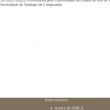
R (2021-2022). Pós-doutora pela Universidade do Estado do Rio de Ja
Universidade de Santiago de Compostela.
Sobre nosotros
Acerca de AHILA