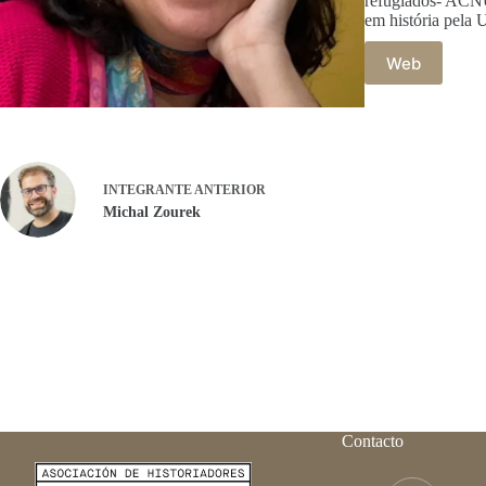
refugiados- ACNU
em história pela 
Web
INTEGRANTE
ANTERIOR
Michal Zourek
Contacto