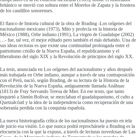
británico se movió con soltura entre el Morelos de Zapata y la frontera
de los caudillos sonorenses.
El flanco de historia cultural de la obra de Brading -Los orígenes del
nacionalismo mexicano (1973), Mito y profecía en la historia de
México (1988), Orbe indiano (1991), La virgen de Guadalupe (2002)
…- fue, tal vez, el mejor editado pero también el más debatido. Una de
sus ideas rectoras es que existe una continuidad prolongada entre el
patriotismo criollo de la Nueva España, el republicanismo y el
liberalismo del siglo XIX y la Revolución de principios del siglo XX.
La tesis, anunciada en Los orígenes del nacionalismo y años después
más trabajada en Orbe indiano, aunque a través de una contraposición
con el Perú, nació, según Brading, de su lectura de la Historia de la
Revolución de la Nueva España, antiguamente llamada Anáhuac
(1813) de Fray Servando Teresa de Mier. En ese texto, que tanto
inquietó a Simón Bolívar, se mezclaban el guadalupanismo, el culto a
Quetzalcóatl y la idea de la independencia como recuperación de una
soberanía perdida con la conquista española.
La nueva historiografía crítica de los nacionalismos ha puesto en tela
de juicio esa visión. Lo que nunca podrá reprochársele a Brading es la
elocuencia con la que la expuso, a través de lecturas novedosas de Las