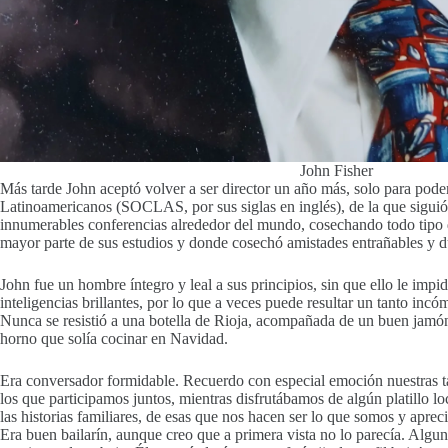
John Fisher
Más tarde John aceptó volver a ser director un año más, solo para pode
Latinoamericanos (SOCLAS, por sus siglas en inglés), de la que siguió 
innumerables conferencias alrededor del mundo, cosechando todo tipo de 
mayor parte de sus estudios y donde cosechó amistades entrañables y d
John fue un hombre íntegro y leal a sus principios, sin que ello le imp
inteligencias brillantes, por lo que a veces puede resultar un tanto in
Nunca se resistió a una botella de Rioja, acompañada de un buen jamón
horno que solía cocinar en Navidad.
Era conversador formidable. Recuerdo con especial emoción nuestras t
los que participamos juntos, mientras disfrutábamos de algún platillo l
las historias familiares, de esas que nos hacen ser lo que somos y apre
Era buen bailarín, aunque creo que a primera vista no lo parecía. Algun