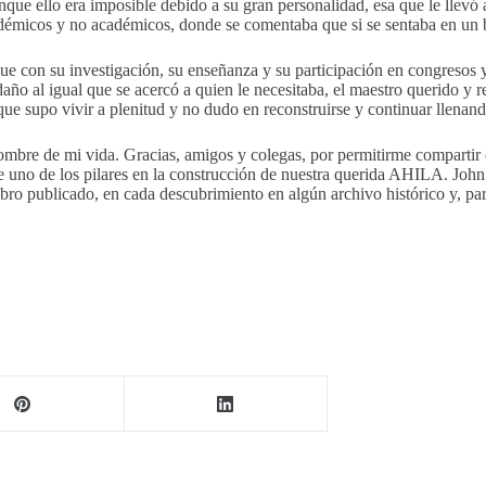
aunque ello era imposible debido a su gran personalidad, esa que le llevó 
émicos y no académicos, donde se comentaba que si se sentaba en un ban
ue con su investigación, su enseñanza y su participación en congresos y
 daño al igual que se acercó a quien le necesitaba, el maestro querido y
e supo vivir a plenitud y no dudo en reconstruirse y continuar llenand
mbre de mi vida. Gracias, amigos y colegas, por permitirme compartir c
e uno de los pilares en la construcción de nuestra querida AHILA. John
libro publicado, en cada descubrimiento en algún archivo histórico y, p