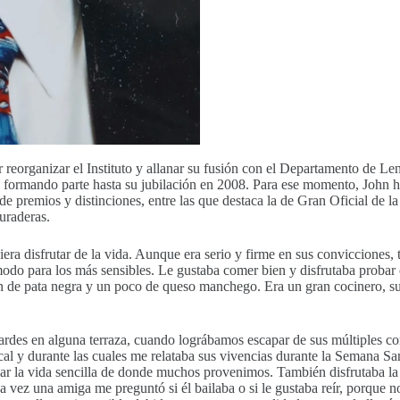
r reorganizar el Instituto y allanar su fusión con el Departamento de 
formando parte hasta su jubilación en 2008. Para ese momento, John hab
premios y distinciones, entre las que destaca la de Gran Oficial de la 
uraderas.
idiera disfrutar de la vida. Aunque era serio y firme en sus conviccione
cómodo para los más sensibles. Le gustaba comer bien y disfrutaba proba
 de pata negra y un poco de queso manchego. Era un gran cocinero, su 
ardes en alguna terraza, cuando lográbamos escapar de sus múltiples 
ocal y durante las cuales me relataba sus vivencias durante la Semana S
ciar la vida sencilla de donde muchos provenimos. También disfrutaba la
a vez una amiga me preguntó si él bailaba o si le gustaba reír, porque n