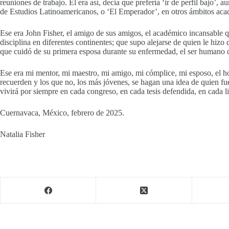
reuniones de trabajo. Él era así, decía que prefería ‘ir de perfil bajo’, 
de Estudios Latinoamericanos, o ‘El Emperador’, en otros ámbitos acad
Ese era John Fisher, el amigo de sus amigos, el académico incansable q
disciplina en diferentes continentes; que supo alejarse de quien le hizo
que cuidó de su primera esposa durante su enfermedad, el ser humano qu
Ese era mi mentor, mi maestro, mi amigo, mi cómplice, mi esposo, el ho
recuerden y los que no, los más jóvenes, se hagan una idea de quien fu
vivirá por siempre en cada congreso, en cada tesis defendida, en cada 
Cuernavaca, México, febrero de 2025.
Natalia Fisher