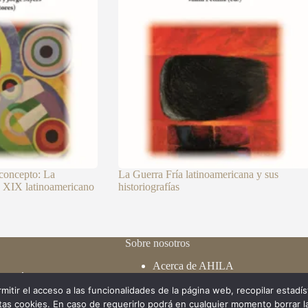
aconcepto: La
La Guerra Fría latinoamericana y sus
o XIX latinoamericano
historiografías
Sobre nosotros
Acerca de AHILA
 collège, 27 1050
Estructura
ls (X), Belgica
mitir el acceso a las funcionalidades de la página web, recopilar estadíst
Estatutos y reglamento
as cookies. En caso de requerirlo podrá en cualquier momento borrar la