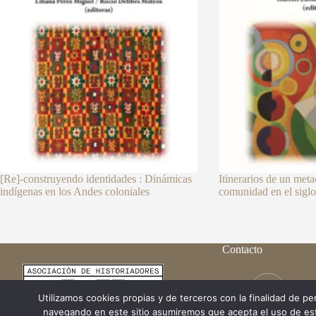
[Re]-construyendo identidades : Dinámicas
Itinerarios de un met
indígenas en los Andes coloniales
comunidad en el sigl
Contacto
Rue du
Brusse
Utilizamos cookies propias y de terceros con la finalidad de per
navegando en este sitio asumiremos que acepta el uso de est