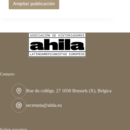
Ampliar publicación
Revisitando
el
ciclo
dictatorial
latinoamericano
medio
siglo
después
Contacto
Rue du collège, 27 1050 Brussels (X), Belgica
secretaria@ahila.eu
Sobre nosotros