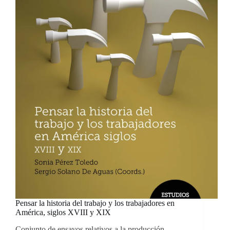
Imperio
Habsburgo
a
las
Américas
Pensar la historia del trabajo y los trabajadores en
América, siglos XVIII y XIX
Conjunto de ensayos relativos a la producción