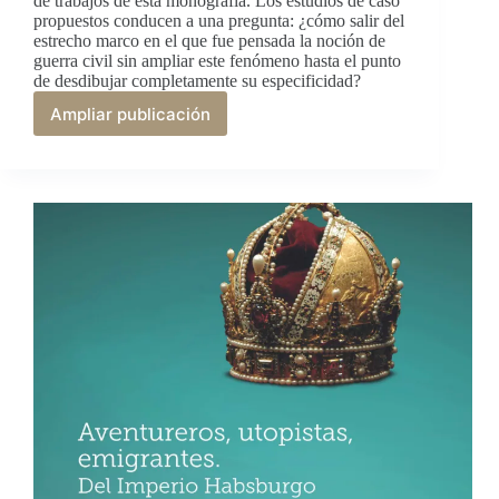
de trabajos de esta monografía. Los estudios de caso
propuestos conducen a una pregunta: ¿cómo salir del
estrecho marco en el que fue pensada la noción de
guerra civil sin ampliar este fenómeno hasta el punto
de desdibujar completamente su especificidad?
Ampliar publicación
Guerras
civiles
:
un
enfoque
para
entender
la
política
en
Iberoamérica
(1830-
1935)