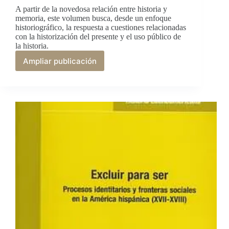
A partir de la novedosa relación entre historia y
memoria, este volumen busca, desde un enfoque
historiográfico, la respuesta a cuestiones relacionadas
con la historización del presente y el uso público de
la historia.
Ampliar publicación
Entre
historias
y
memorias
:
Los
desafíos
metodológicos
del
legado
reciente
de
América
Latina