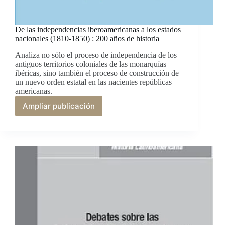
De las independencias iberoamericanas a los estados
nacionales (1810-1850) : 200 años de historia
Analiza no sólo el proceso de independencia de los
antiguos territorios coloniales de las monarquías
ibéricas, sino también el proceso de construcción de
un nuevo orden estatal en las nacientes repúblicas
americanas.
Ampliar publicación
De
las
independencias
iberoamericanas
a
los
estados
nacionales
(1810-
1850)
:
200
años