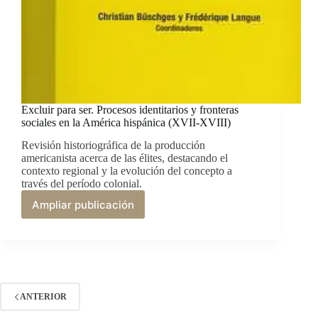
Excluir para ser. Procesos identitarios y fronteras
sociales en la América hispánica (XVII-XVIII)
Revisión historiográfica de la producción
americanista acerca de las élites, destacando el
contexto regional y la evolución del concepto a
través del período colonial.
Ampliar publicación
Excluir
para
ser.
Procesos
identitarios
y
fronteras
ANTERIOR
sociales