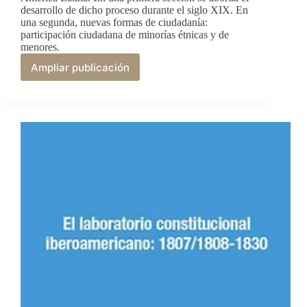
desarrollo de dicho proceso durante el siglo XIX. En
una segunda, nuevas formas de ciudadanía:
participación ciudadana de minorías étnicas y de
menores.
Ampliar publicación
Formas
de
ciudadanía
en
América
Latina