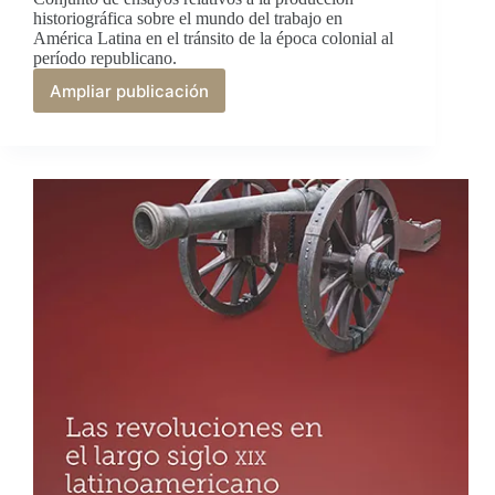
historiográfica sobre el mundo del trabajo en
América Latina en el tránsito de la época colonial al
período republicano.
Ampliar publicación
Pensar
la
historia
del
trabajo
y
los
trabajadores
en
América,
siglos
XVIII
y
XIX