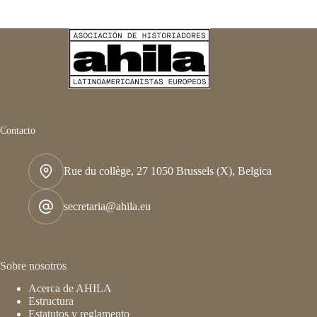
en
la
América
hispánica
(XVII-
XVIII)
Contacto
Rue du collège, 27 1050 Brussels (X), Belgica
secretaria@ahila.eu
Sobre nosotros
Acerca de AHILA
Estructura
Estatutos y reglamento