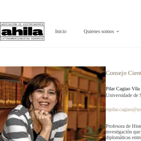
Saltar
al
contenido
Inicio
Quienes somos
Consejo Cient
Pilar Cagiao Vila
Universidade de 
mpilar.cagiao@us
Profesora de Hist
investigación que 
diplomáticas entr