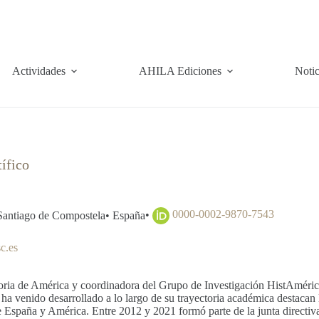
Actividades
AHILA Ediciones
Notic
ífico
•
0000-0002-9870-7543
Santiago de Compostela
•
España
c.es
oria de América y coordinadora del Grupo de Investigación HistAmérica
ha venido desarrollado a lo largo de su trayectoria académica destacan l
e España y América. Entre 2012 y 2021 formó parte de la junta directi