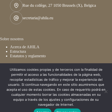
Rue du collège, 27 1050 Brussels (X), Belgica
secretaria@ahila.eu
Sobre nosotros
Acerca de AHILA
Estructura
Estatutos y reglamento
Utilizamos cookies propias y de terceros con la finalidad de
De interés
permitir el acceso a las funcionalidades de la página web,
recopilar estadísticas de tráfico y mejorar la experiencia del
Congresos
usuario. Si continua navegando en este sitio asumiremos que
Membresía
acepta el uso de estas cookies. En caso de requerirlo podrá en
Publicaciones
cualquier momento borrar las cookies almacenadas en su
AHILA - Asociación de Historiadores Latinoamericanistas
Europeos. Todos los derechos reservados © 2026 - Soportada
equipo a través de los ajustes y configuraciones de su
por
marango.com.co
navegador de Internet.