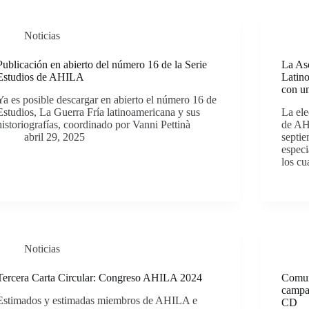
Noticias
Publicación en abierto del número 16 de la Serie
La Aso
Estudios de AHILA
Latin
con u
Ya es posible descargar en abierto el número 16 de
Estudios, La Guerra Fría latinoamericana y sus
La el
historiografías, coordinado por Vanni Pettinà
de AH
abril 29, 2025
septie
especi
los cu
Noticias
Tercera Carta Circular: Congreso AHILA 2024
Comun
campañ
Estimados y estimadas miembros de AHILA e
CD