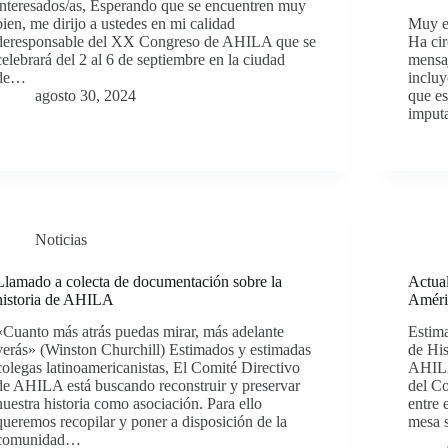
interesados/as, Esperando que se encuentren muy
bien, me dirijo a ustedes en mi calidad
Muy e
deresponsable del XX Congreso de AHILA que se
Ha cir
celebrará del 2 al 6 de septiembre en la ciudad
mensa
de…
incluy
agosto 30, 2024
que es
imput
Noticias
Llamado a colecta de documentación sobre la
Actual
historia de AHILA
Améri
«Cuanto más atrás puedas mirar, más adelante
Estim
verás» (Winston Churchill) Estimados y estimadas
de His
colegas latinoamericanistas, El Comité Directivo
AHILA
de AHILA está buscando reconstruir y preservar
del C
nuestra historia como asociación. Para ello
entre 
queremos recopilar y poner a disposición de la
mesa 
comunidad…