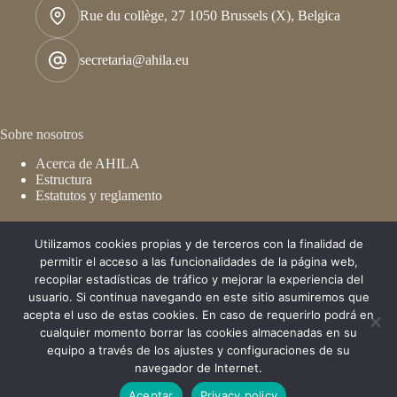
Rue du collège, 27 1050 Brussels (X), Belgica
secretaria@ahila.eu
Sobre nosotros
Acerca de AHILA
Estructura
Estatutos y reglamento
Utilizamos cookies propias y de terceros con la finalidad de
De interés
permitir el acceso a las funcionalidades de la página web,
recopilar estadísticas de tráfico y mejorar la experiencia del
Congresos
usuario. Si continua navegando en este sitio asumiremos que
Membresía
acepta el uso de estas cookies. En caso de requerirlo podrá en
Publicaciones
AHILA - Asociación de Historiadores Latinoamericanistas
cualquier momento borrar las cookies almacenadas en su
Europeos. Todos los derechos reservados © 2026 - Soportada
equipo a través de los ajustes y configuraciones de su
por
marango.com.co
navegador de Internet.
Aceptar
Privacy policy