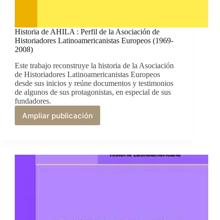
Historia de AHILA : Perfil de la Asociación de
Historiadores Latinoamericanistas Europeos (1969-
2008)
Este trabajo reconstruye la historia de la Asociación
de Historiadores Latinoamericanistas Europeos
desde sus inicios y reúne documentos y testimonios
de algunos de sus protagonistas, en especial de sus
fundadores.
Ampliar publicación
Historia
de
AHILA
:
Perfil
de
la
Asociación
de
Historiadores
Latinoamericanistas