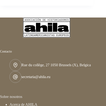
culturas
y
saberes
:
La
transmisión
del
conocimiento
científico
a
Latinoamérica
Contacto
Rue du collège, 27 1050 Brussels (X), Belgica
secretaria@ahila.eu
Sobre nosotros
Acerca de AHILA