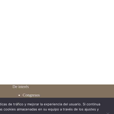
De interés
Congresos
Membresía
Publicaciones
icas de tráfico y mejorar la experiencia del usuario. Si continua
s cookies almacenadas en su equipo a través de los ajustes y