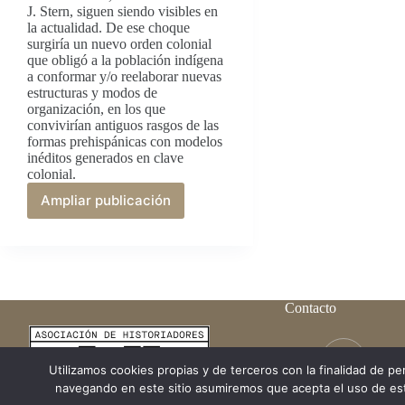
J. Stern, siguen siendo visibles en
la actualidad. De ese choque
surgiría un nuevo orden colonial
que obligó a la población indígena
a conformar y/o reelaborar nuevas
estructuras y modos de
organización, en los que
convivirían antiguos rasgos de las
formas prehispánicas con modelos
inéditos generados en clave
colonial.
Ampliar publicación
[Re]-
construyendo
identidades
:
Dinámicas
indígenas
Contacto
en
los
Andes
Rue du
coloniales
Brusse
Utilizamos cookies propias y de terceros con la finalidad de per
navegando en este sitio asumiremos que acepta el uso de est