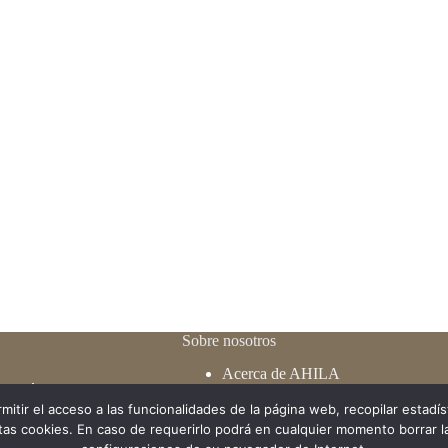
Sobre nosotros
Acerca de AHILA
 collège, 27 1050
Estructura
ls (X), Belgica
Estatutos y reglamento
mitir el acceso a las funcionalidades de la página web, recopilar estadíst
as cookies. En caso de requerirlo podrá en cualquier momento borrar la