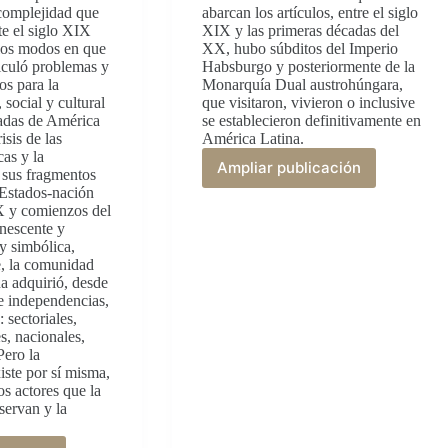
 complejidad que
abarcan los artículos, entre el siglo
te el siglo XIX
XIX y las primeras décadas del
los modos en que
XX, hubo súbditos del Imperio
iculó problemas y
Habsburgo y posteriormente de la
s para la
Monarquía Dual austrohúngara,
, social y cultural
que visitaron, vivieron o inclusive
radas de América
se establecieron definitivamente en
isis de las
América Latina.
as y la
Ampliar publicación
 sus fragmentos
Aventureros,
 Estados-nación
utopistas,
IX y comienzos del
emigrantes
nescente y
:
 y simbólica,
del
le, la comunidad
Imperio
a adquirió, desde
Habsburgo
 e independencias,
a
 sectoriales,
las
es, nacionales,
Américas
Pero la
ste por sí misma,
os actores que la
nservan y la