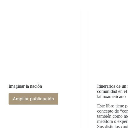
Imaginar la nación
Itinerarios de u
comunidad en el
latinoamericano
Ampliar publicación
Imaginar
Este libro tiene p
la
concepto de “co
nación
también como me
metáfora o experi
Sus distintos cap