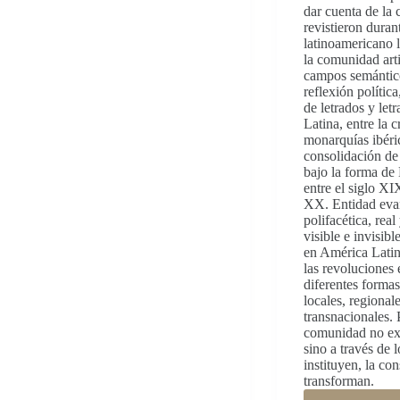
dar cuenta de la
revistieron duran
latinoamericano 
la comunidad art
campos semántico
reflexión política
de letrados y let
Latina, entre la cr
monarquías ibéric
consolidación de
bajo la forma de
entre el siglo X
XX. Entidad eva
polifacética, real
visible e invisib
en América Latin
las revoluciones
diferentes formas:
locales, regional
transnacionales. 
comunidad no exi
sino a través de l
instituyen, la co
transforman.