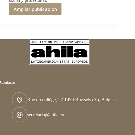
social y profesional.
Ampliar publicación
Género
y
ciencia
en
América
Latina
:
mujeres
en
la
academia
y
en
Contacto
la
clínica
(siglos
Rue du collège, 27 1050 Brussels (X), Belgica
XIX-
XXI)
secretaria@ahila.eu