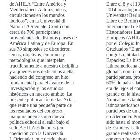
de AHILA “Entre América y
Entre el 8 y el 1
Mediterráneo. Actores, ideas,
2014 tuvo lugar e
circulaciones en los mundos
Universität Berl
ibéricos”, en la Università di
Libre de Berlín)
Napoli L'Orientale. Contó con
Internacional de 
cerca de 700 participantes,
Historiadores La
provenientes de distintos países de
Europeos (AHIL
América Latina y de Europa. En
por el Colegio In
sus 78 simposios se discutieron
Graduados “Entr
temas, objetivos, enfoques y
congreso, titulad
metodologías que interpelan
Espacios: La hist
fructíferamente a nuestra disciplina
latinoamericana 
y a quienes nos dedicamos a ella,
global”, contó c
haciendo del congreso un hito
participantes, pr
fundamental para el avance de la
60% de países la
investigación y los estudios
era de lejos el c
históricos en nuestro ámbito. La
grande en la his
presente publicación de las Actas,
Nunca antes tant
que reúne una pequeña parte de
latinoamericanos
los resultados del congreso,
partícipes de un
inaugura además una nueva
en Alemania. Por 
política editorial al salir bajo el
sido hasta el mo
sello AHILA Ediciones (en
de Estudios Lat
coedición con la Università
grande realizado
L'Orientale), que desde ahora
congreso fue pat