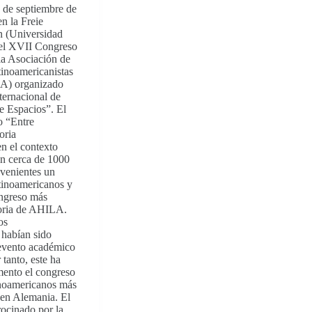
3 de septiembre de
n la Freie
in (Universidad
 el XVII Congreso
la Asociación de
tinoamericanistas
A) organizado
ternacional de
e Espacios”. El
o “Entre
oria
en el contexto
on cerca de 1000
ovenientes un
tinoamericanos y
ongreso más
toria de AHILA.
os
 habían sido
 evento académico
tanto, este ha
mento el congreso
inoamericanos más
 en Alemania. El
rocinado por la