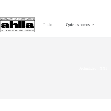
Saltar
al
contenido
Inicio
Quienes somos
Actualidad - XXI