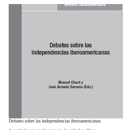
a
los
estados
nacionales
(1810-
1850)
:
200
años
de
historia
Debates sobre las independencias iberoamericanas