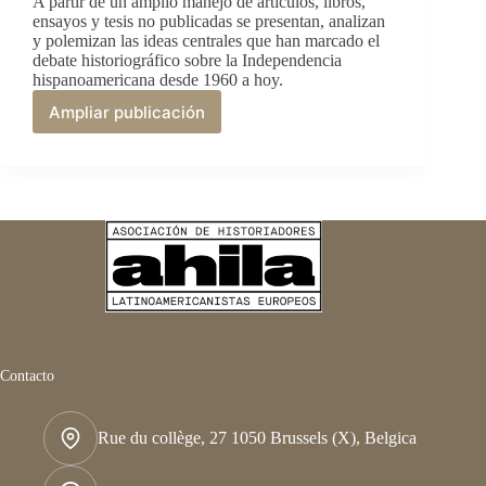
A partir de un amplio manejo de artículos, libros,
ensayos y tesis no publicadas se presentan, analizan
y polemizan las ideas centrales que han marcado el
debate historiográfico sobre la Independencia
hispanoamericana desde 1960 a hoy.
Ampliar publicación
Debates
sobre
las
independencias
iberoamericanas
Contacto
Rue du collège, 27 1050 Brussels (X), Belgica