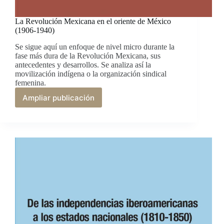
La Revolución Mexicana en el oriente de México
(1906-1940)
Se sigue aquí un enfoque de nivel micro durante la
fase más dura de la Revolución Mexicana, sus
antecedentes y desarrollos. Se analiza así la
movilización indígena o la organización sindical
femenina.
Ampliar publicación
La
Revolución
Mexicana
en
el
oriente
de
México
(1906-
1940)