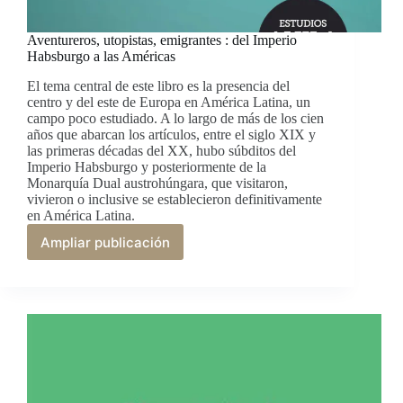
Aventureros, utopistas, emigrantes : del Imperio
Habsburgo a las Américas
El tema central de este libro es la presencia del
centro y del este de Europa en América Latina, un
campo poco estudiado. A lo largo de más de los cien
años que abarcan los artículos, entre el siglo XIX y
las primeras décadas del XX, hubo súbditos del
Imperio Habsburgo y posteriormente de la
Monarquía Dual austrohúngara, que visitaron,
vivieron o inclusive se establecieron definitivamente
en América Latina.
Ampliar publicación
Aventureros,
utopistas,
emigrantes
:
del
Imperio
Habsburgo
a
las