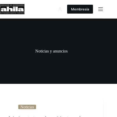
Saltar
al
Membresía
contenido
Noticias y anuncios
Noticias