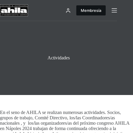
Saltar
al
Membresía
contenido
Actividades
En el seno de AHILA se realizan numerosas actividades. Socios,
grupos de trabajo, Comité Directivo, los/las Coordinadores/as
nacionales , y los/las organizadores/as del próximo congreso AHILA
en Nápoles 2024 trabajan de forma continuada ofreciendo a la